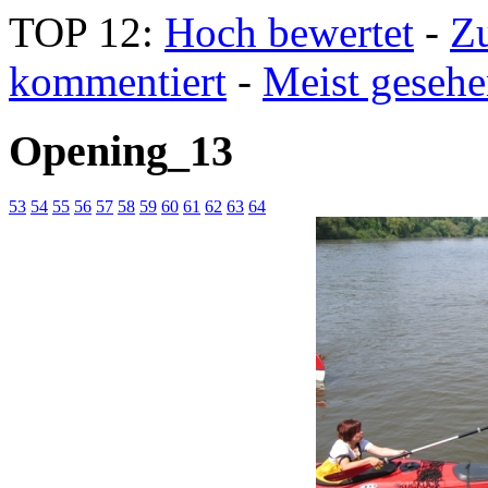
TOP 12:
Hoch bewertet
-
Z
kommentiert
-
Meist geseh
Opening_13
53
54
55
56
57
58
59
60
61
62
63
64