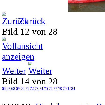
Zurück
Bild 12 von 28
Weiter
Bild 14 von 28
66
67
68
69
70
71
72
73
74
75
76
77
78
79
1584