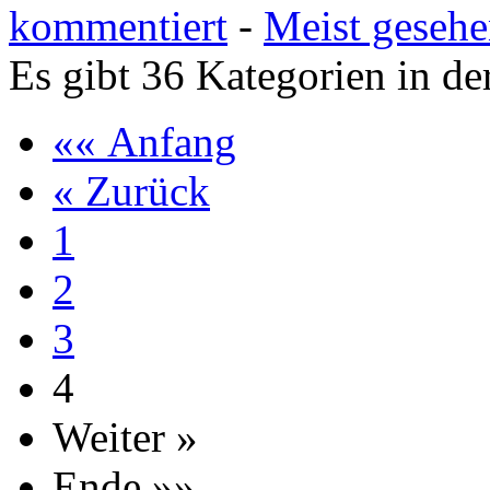
kommentiert
-
Meist geseh
Es gibt 36 Kategorien in de
«« Anfang
« Zurück
1
2
3
4
Weiter »
Ende »»