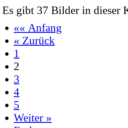
Es gibt 37 Bilder in dieser 
«« Anfang
« Zurück
1
2
3
4
5
Weiter »