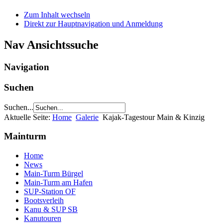
Zum Inhalt wechseln
Direkt zur Hauptnavigation und Anmeldung
Nav Ansichtssuche
Navigation
Suchen
Suchen...
Aktuelle Seite:
Home
Galerie
Kajak-Tagestour Main & Kinzig
Mainturm
Home
News
Main-Turm Bürgel
Main-Turm am Hafen
SUP-Station OF
Bootsverleih
Kanu & SUP SB
Kanutouren