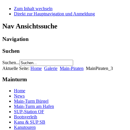
Zum Inhalt wechseln
Direkt zur Hauptnavigation und Anmeldung
Nav Ansichtssuche
Navigation
Suchen
Suchen...
Aktuelle Seite:
Home
Galerie
Main-Piraten
MainPiraten_3
Mainturm
Home
News
Main-Turm Bürgel
Main-Turm am Hafen
SUP-Station OF
Bootsverleih
Kanu & SUP SB
Kanutouren