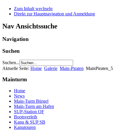
Zum Inhalt wechseln
Direkt zur Hauptnavigation und Anmeldung
Nav Ansichtssuche
Navigation
Suchen
Suchen...
Aktuelle Seite:
Home
Galerie
Main-Piraten
MainPiraten_5
Mainturm
Home
News
Main-Turm Bürgel
Main-Turm am Hafen
SUP-Station OF
Bootsverleih
Kanu & SUP SB
Kanutouren