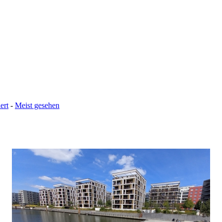
ert
-
Meist gesehen