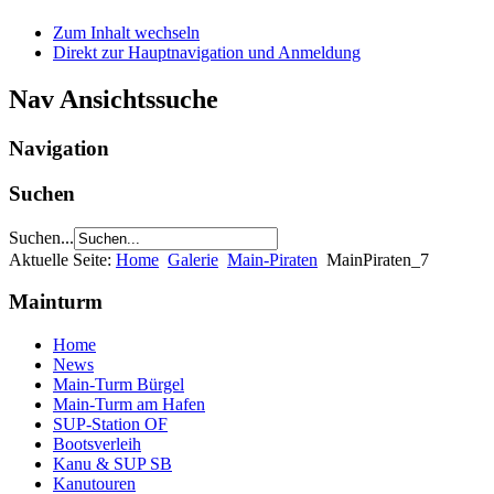
Zum Inhalt wechseln
Direkt zur Hauptnavigation und Anmeldung
Nav Ansichtssuche
Navigation
Suchen
Suchen...
Aktuelle Seite:
Home
Galerie
Main-Piraten
MainPiraten_7
Mainturm
Home
News
Main-Turm Bürgel
Main-Turm am Hafen
SUP-Station OF
Bootsverleih
Kanu & SUP SB
Kanutouren