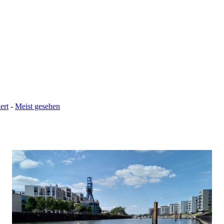
ert
-
Meist gesehen