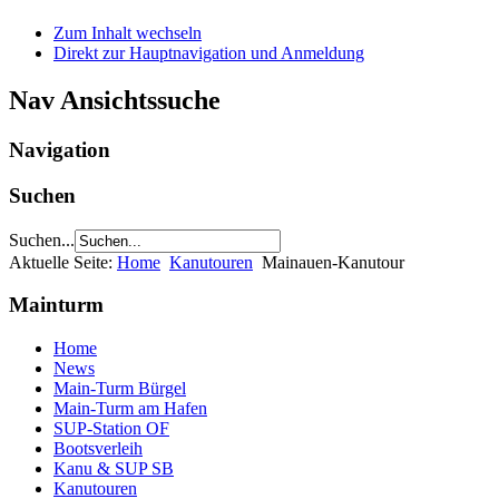
Zum Inhalt wechseln
Direkt zur Hauptnavigation und Anmeldung
Nav Ansichtssuche
Navigation
Suchen
Suchen...
Aktuelle Seite:
Home
Kanutouren
Mainauen-Kanutour
Mainturm
Home
News
Main-Turm Bürgel
Main-Turm am Hafen
SUP-Station OF
Bootsverleih
Kanu & SUP SB
Kanutouren