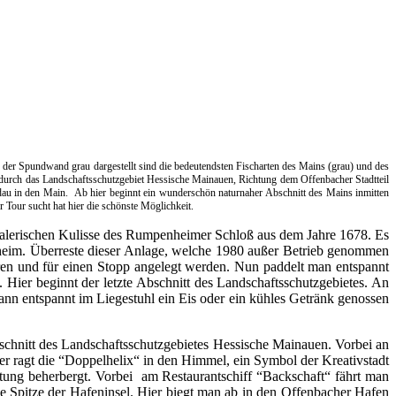
f der Spundwand grau dargestellt sind die bedeutendsten Fischarten des Mains (grau) und des
, durch das Landschaftsschutzgebiet Hessische Mainauen, Richtung dem Offenbacher Stadtteil
dau in den Main.
Ab hier beginnt ein wunderschön naturnaher Abschnitt des Mains inmitten
Tour sucht hat hier die schönste Möglichkeit.
alerischen Kulisse des Rumpenheimer Schloß aus dem Jahre 1678. Es
eim. Überreste dieser Anlage, welche 1980 außer Betrieb genommen
ren und für einen Stopp angelegt werden. Nun paddelt man entspannt
Hier beginnt der letzte Abschnitt des Landschaftsschutzgebietes. An
 kann entspannt im Liegestuhl ein Eis oder ein kühles Getränk genossen
schnitt des Landschaftsschutzgebietes Hessische Mainauen. Vorbei an
er ragt die “Doppelhelix“ in den Himmel, ein Symbol der Kreativstadt
tung beherbergt. Vorbei
am Restaurantschiff “Backschaft“ fährt man
ie Spitze der Hafeninsel. Hier biegt man ab in den Offenbacher Hafen