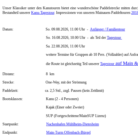
Unser Klassiker unter den Kanutouren bietet eine wunderschöne Paddelstrecke mitten durc
Bestandteil unserer
Kanu-Tagestour
. Impressionen von unseren Mainauen-Paddeltouren
201
Datum:
So. 09.08.2026, 11.00 Uhr -
Anfänger / Familientour
So. 16.08.2026
, 10.00 Uhr
- als Teil der
Tagestour
Sa. 22.08.2026
, 11.00 Uhr
weitere Termine f
ür Gruppen ab 10 Pers. (Vollzahler) auf Anfr
auf Main &
die Route ist gleichzeitig Teil unserer
Tagestour
Distanz:
8
km
Strecke:
One-Way, mit der Strömung
Paddelzeit:
ca.
2,5 Std., zzgl. Pausen (kein Zeitlimit)
Bootsklassen:
Kanu (2 - 4 Personen)
Kajak (Einer oder Zweier)
SUP (Fortgeschrittene/MainSUP Lizenz)
Startpunkt:
Nachenhafen Mühlheim-Dietesheim
Endpunkt:
Main-Turm Offenbach-Bürgel