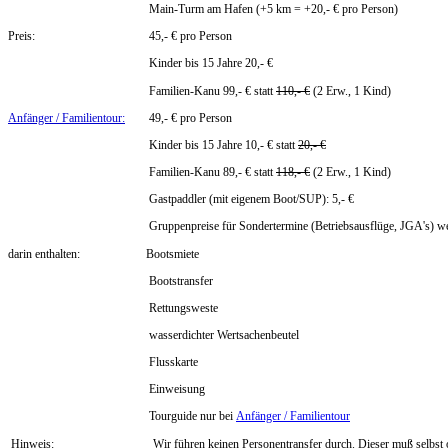
Main-Turm am Hafen (+5 km = +20,- € pro Person)
Preis:
45
,- € pro Person
Kinder bis 15 Jahre 20,-
€
Familien-Kanu 99,- € statt
110,- €
(2 Erw., 1 Kind)
Anfänger / Familientour:
49
,- € pro Person
Kinder bis 15 Jahre 10,- € statt
20,- €
Familien-Kanu 89,- € statt
118,- €
(2 Erw., 1 Kind)
Gastpaddler (mit eigenem Boot/SUP): 5,- €
Gruppenpreise für Sondertermine (Betriebsausflüge, JGA's) werden i
darin enthalten:
Bootsmiete
Bootstransfer
Rettungsweste
wasserdichter
Wertsachen
beutel
Flusskarte
Einweisung
Tourguide nur bei
Anfänger / Familientour
Hinweis
: Wir führen
keinen
Personentransfer durch. Dieser muß selbst o