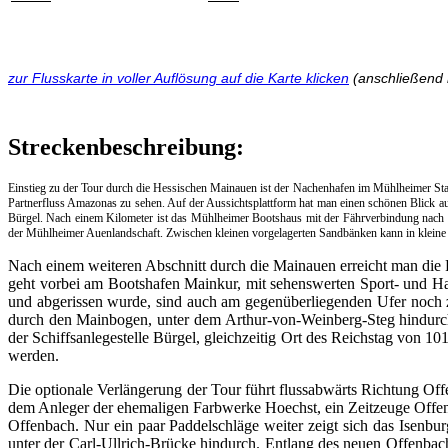
zur Flusskarte in voller Auflösung auf die Karte klicken
(anschließend 
Streckenbeschreibung:
Einstieg zu der Tour durch die Hessischen Mainauen ist der Nachenhafen im Mühlheimer Stadt
Partnerfluss Amazonas zu sehen. Auf der Aussichtsplattform hat man einen schönen Blick au
Bürgel. Nach einem Kilometer ist das Mühlheimer Bootshaus mit der Fährverbindung nach D
der Mühlheimer Auenlandschaft. Zwischen kleinen vorgelagerten Sandbänken kann in kleine B
Nach einem weiteren Abschnitt durch die Mainauen erreicht man di
geht vorbei am Bootshafen Mainkur, mit sehenswerten Sport- und 
und abgerissen wurde, sind auch am gegenüberliegenden Ufer noch z
durch den Mainbogen, unter dem Arthur-von-Weinberg-Steg hindurch, 
der Schiffsanlegestelle Bürgel, gleichzeitig Ort des Reichstag von 10
werden.
Die optionale Verlängerung der Tour führt flussabwärts Richtung Of
dem Anleger der ehemaligen Farbwerke Hoechst, ein Zeitzeuge Offenba
Offenbach. Nur ein paar Paddelschläge weiter zeigt sich das Isenbu
unter der Carl-Ullrich-Brücke hindurch. Entlang des neuen Offenbach