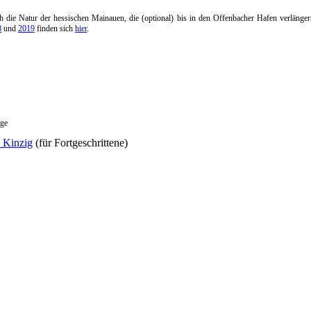
h die Natur der hessischen Mainauen, die (optional) bis in den Offenbacher Hafen verlänge
8
und
2019
finden sich
hier
.
age
 Kinzig
(für Fortgeschrittene)