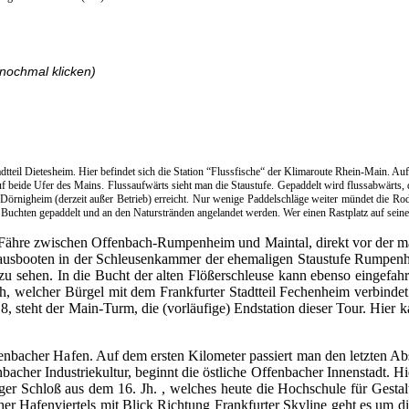
nochmal klicken)
teil Dietesheim. Hier befindet sich die Station “Flussfische“ der Klimaroute Rhein-Main. Au
f beide Ufer des Mains. Flussaufwärts sieht man die Staustufe. Gepaddelt wird flussabwärts
örnigheim (derzeit außer Betrieb) erreicht. Nur wenige Paddelschläge weiter mündet die Ro
uchten gepaddelt und an den Naturstränden angelandet werden. Wer einen Rastplatz auf seiner 
e Fähre zwischen Offenbach-Rumpenheim und Maintal, direkt vor der m
Hausbooten in der Schleusenkammer der ehemaligen Staustufe Rumpenh
u sehen. In die Bucht der alten Flößerschleuse kann ebenso eingefah
welcher Bürgel mit dem Frankfurter Stadtteil Fechenheim verbindet. 
18, steht der Main-Turm, die (vorläufige) Endstation dieser Tour. Hier
fenbacher Hafen. Auf dem ersten Kilometer passiert man den letzten Ab
cher Industriekultur, beginnt die östliche Offenbacher Innenstadt. Hi
rger Schloß aus dem 16. Jh. , welches heute die Hochschule für Gestal
er Hafenviertels mit Blick Richtung Frankfurter Skyline geht es um d