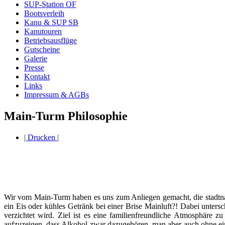
SUP-Station OF
Bootsverleih
Kanu & SUP SB
Kanutouren
Betriebsausflüge
Gutscheine
Galerie
Presse
Kontakt
Links
Impressum & AGBs
Main-Turm Philosophie
| Drucken |
Wir vom Main-Turm haben es uns zum Anliegen gemacht, die stadtnah
ein Eis oder kühles Getränk bei einer Brise Mainluft?! Dabei unte
verzichtet wird. Ziel ist es eine familienfreundliche Atmosphäre
aufzuzeigen, dass Alkohol zwar dazugehören, man aber auch ohne e