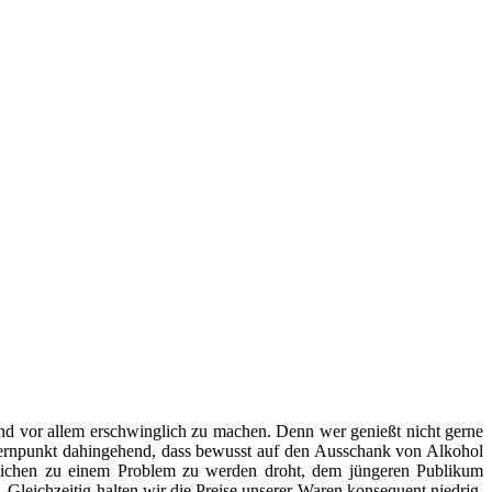
nd vor allem erschwinglich zu machen. Denn wer genießt nicht gerne
 Kernpunkt dahingehend, dass bewusst auf den Ausschank von Alkohol
endlichen zu einem Problem zu werden droht, dem jüngeren Publikum
 Gleichzeitig halten wir die Preise unserer Waren konsequent niedrig,