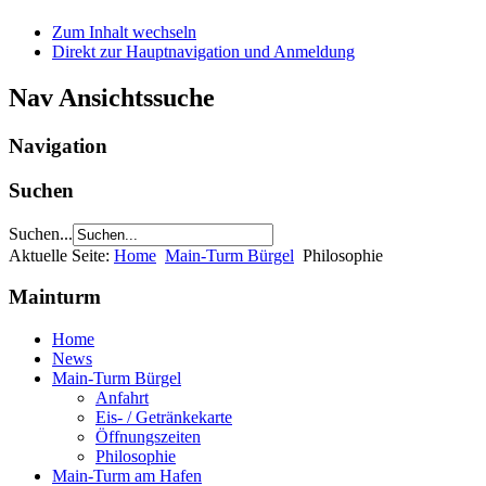
Zum Inhalt wechseln
Direkt zur Hauptnavigation und Anmeldung
Nav Ansichtssuche
Navigation
Suchen
Suchen...
Aktuelle Seite:
Home
Main-Turm Bürgel
Philosophie
Mainturm
Home
News
Main-Turm Bürgel
Anfahrt
Eis- / Getränkekarte
Öffnungszeiten
Philosophie
Main-Turm am Hafen