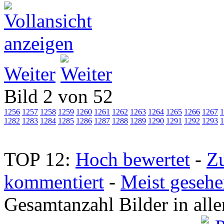
Weiter
Bild 2 von 52
1256
1257
1258
1259
1260
1261
1262
1263
1264
1265
1266
1267
1
1282
1283
1284
1285
1286
1287
1288
1289
1290
1291
1292
1293
1
TOP 12:
Hoch bewertet
-
Z
kommentiert
-
Meist geseh
Gesamtanzahl Bilder in all