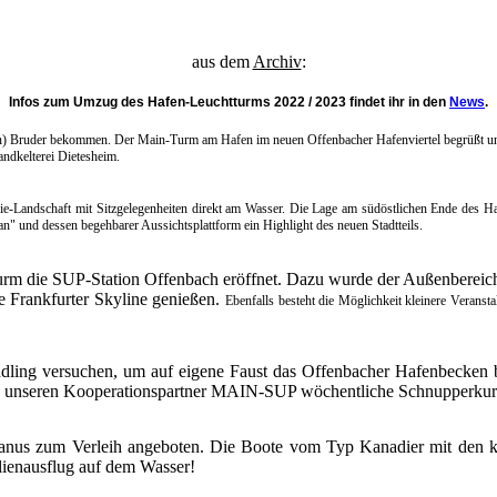
aus dem
Archiv
:
Infos zum Umzug des Hafen-Leuchtturms 2022 / 2023 findet ihr in den
News
.
en) Bruder bekommen. Der Main-Turm am Hafen im neuen Offenbacher Hafenviertel begrüßt uns
ndkelterei Dietesheim.
e-Landschaft mit Sitzgelegenheiten direkt am Wasser. Die Lage am südöstlichen Ende des Haf
an" und dessen begehbarer Aussichtsplattform ein Highlight des neuen Stadtteils.
rm die SUP-Station Offenbach eröffnet. Dazu wurde der Außenbereich 
e Frankfurter Skyline genießen.
Ebenfalls besteht die Möglichkeit kleinere Verans
ddling versuchen, um auf eigene Faust das Offenbacher Hafenbecken 
h unseren Kooperationspartner MAIN-SUP wöchentliche Schnupperkurse 
anus zum Verleih angeboten. Die Boote vom Typ Kanadier mit den kla
lienausflug auf dem Wasser!