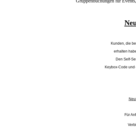
Gruppenbuchungen für Events,
Ne
Kunden, die be
erhalten hab
Den Self-Ser
Keybox-Code
und 
Neu
Für An
Verb