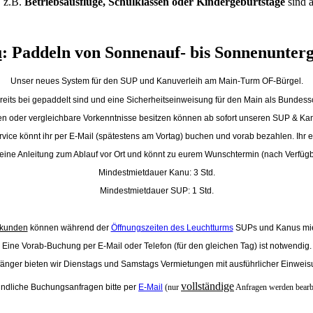
 z.B.
Betriebsausflüge, Schulklassen oder Kindergeburtstage
sind 
u
: Paddeln von Sonnenauf- bis Sonnenunter
Unser neues System für den SUP und Kanuverleih am Main-Turm OF-Bürgel.
reits bei
gepaddelt sind und eine Sicherheitseinweisung für den Main als Bundessch
en oder vergleichbare Vorkenntnisse besitzen können ab sofort unseren
SUP & Ka
vice könnt ihr per E-Mail (spätestens am Vortag) buchen und vorab bezahlen. Ihr e
eine Anleitung zum Ablauf vor Ort und könnt zu eurem Wunschtermin (nach Verfügb
Mindestmietdauer Kanu: 3 Std.
Mindestmietdauer SUP: 1 Std.
kunden
können während der
Öffnungszeiten des Leuchtturms
SUPs und Kanus mie
Eine Vorab-Buchung per E-Mail oder Telefon (für den gleichen Tag) ist notwendig.
fänger bieten wir Dienstags und Samstags Vermietungen mit ausführlicher Einweis
vollständige
indliche Buchungsanfragen bitte per
E-Mail
(nur
Anfragen werden bearbe