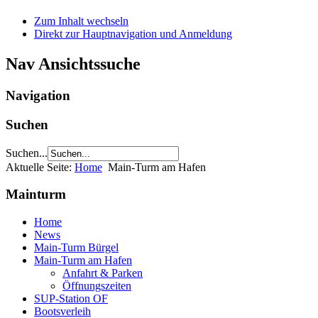
Zum Inhalt wechseln
Direkt zur Hauptnavigation und Anmeldung
Nav Ansichtssuche
Navigation
Suchen
Suchen...
Aktuelle Seite:
Home
Main-Turm am Hafen
Mainturm
Home
News
Main-Turm Bürgel
Main-Turm am Hafen
Anfahrt & Parken
Öffnungszeiten
SUP-Station OF
Bootsverleih