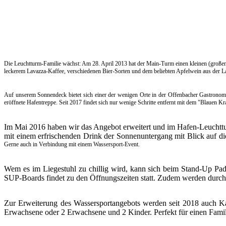
Die Leuchtturm-Familie wächst: Am 28. April 2013 hat der Main-Turm einen kleinen (groß
leckerem Lavazza-Kaffee, verschiedenen Bier-Sorten und dem beliebten Apfelwein aus der La
Auf unserem Sonnendeck bietet sich einer der wenigen Orte in der Offenbacher Gastronomi
eröffnete Hafentreppe. Seit 2017 findet sich nur wenige Schritte entfernt mit dem "Blauen Kr
Im Mai 2016 haben wir das Angebot erweitert und im Hafen-Leuchttu
mit einem erfrischenden Drink der Sonnenuntergang mit Blick auf di
Gerne auch in Verbindung mit einem Wassersport-Event.
Wem es im Liegestuhl zu chillig wird, kann sich beim Stand-Up Pa
SUP-Boards findet zu den Öffnungszeiten statt. Zudem werden durc
Zur Erweiterung des Wassersportangebots werden seit 2018 auch K
Erwachsene oder 2 Erwachsene und 2 Kinder. Perfekt für einen Fami