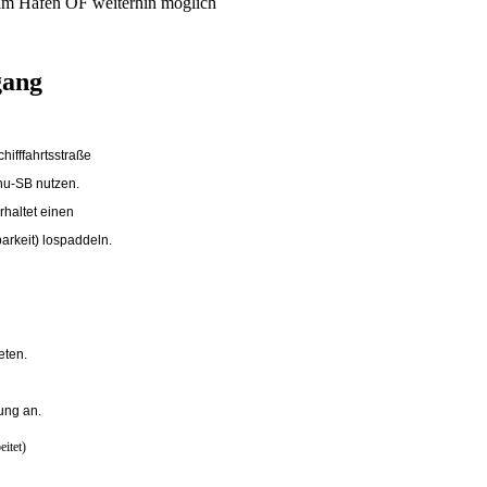
am Hafen OF weiterhin möglich
gang
ifffahrtsstraße
nu-SB
nutzen.
rhaltet einen
arkeit) lospaddeln.
ten.
ung an.
itet)