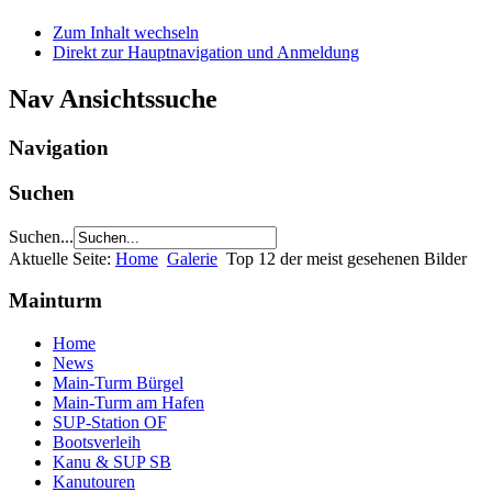
Zum Inhalt wechseln
Direkt zur Hauptnavigation und Anmeldung
Nav Ansichtssuche
Navigation
Suchen
Suchen...
Aktuelle Seite:
Home
Galerie
Top 12 der meist gesehenen Bilder
Mainturm
Home
News
Main-Turm Bürgel
Main-Turm am Hafen
SUP-Station OF
Bootsverleih
Kanu & SUP SB
Kanutouren