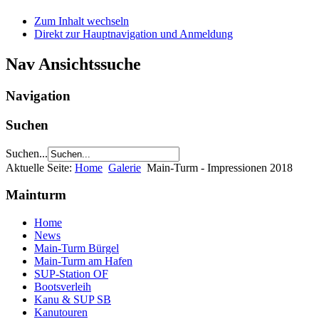
Zum Inhalt wechseln
Direkt zur Hauptnavigation und Anmeldung
Nav Ansichtssuche
Navigation
Suchen
Suchen...
Aktuelle Seite:
Home
Galerie
Main-Turm - Impressionen 2018
Mainturm
Home
News
Main-Turm Bürgel
Main-Turm am Hafen
SUP-Station OF
Bootsverleih
Kanu & SUP SB
Kanutouren