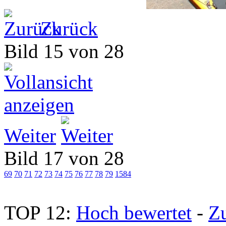
Zurück
Bild 15 von 28
Weiter
Bild 17 von 28
69
70
71
72
73
74
75
76
77
78
79
1584
TOP 12:
Hoch bewertet
-
Z