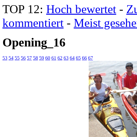
TOP 12:
Hoch bewertet
-
Z
kommentiert
-
Meist geseh
Opening_16
53
54
55
56
57
58
59
60
61
62
63
64
65
66
67