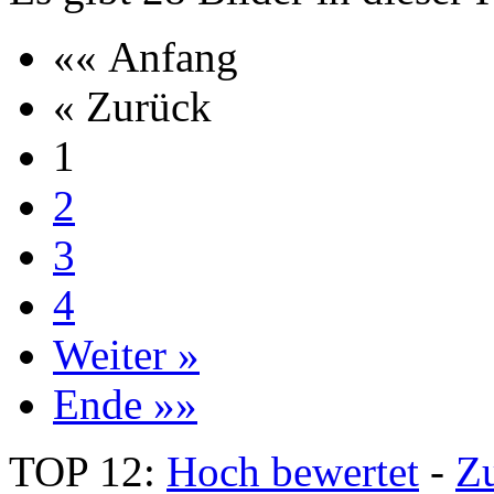
«« Anfang
« Zurück
1
2
3
4
Weiter »
Ende »»
TOP 12:
Hoch bewertet
-
Z