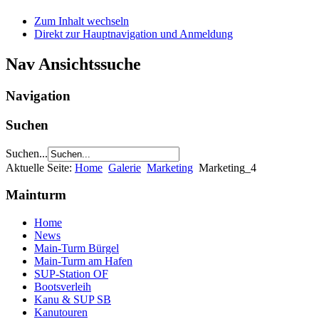
Zum Inhalt wechseln
Direkt zur Hauptnavigation und Anmeldung
Nav Ansichtssuche
Navigation
Suchen
Suchen...
Aktuelle Seite:
Home
Galerie
Marketing
Marketing_4
Mainturm
Home
News
Main-Turm Bürgel
Main-Turm am Hafen
SUP-Station OF
Bootsverleih
Kanu & SUP SB
Kanutouren