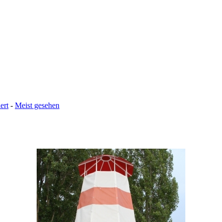
ert
-
Meist gesehen