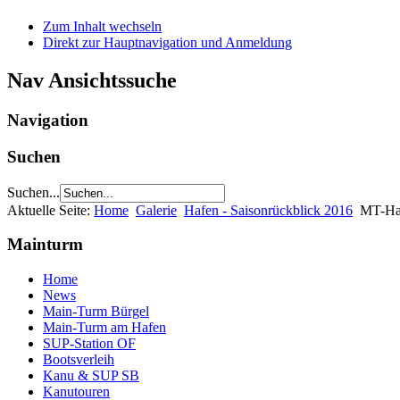
Zum Inhalt wechseln
Direkt zur Hauptnavigation und Anmeldung
Nav Ansichtssuche
Navigation
Suchen
Suchen...
Aktuelle Seite:
Home
Galerie
Hafen - Saisonrückblick 2016
MT-Ha
Mainturm
Home
News
Main-Turm Bürgel
Main-Turm am Hafen
SUP-Station OF
Bootsverleih
Kanu & SUP SB
Kanutouren