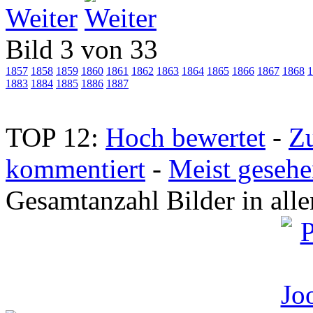
Weiter
Bild 3 von 33
1857
1858
1859
1860
1861
1862
1863
1864
1865
1866
1867
1868
1
1883
1884
1885
1886
1887
TOP 12:
Hoch bewertet
-
Z
kommentiert
-
Meist geseh
Gesamtanzahl Bilder in all