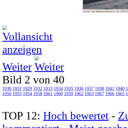
Weiter
Bild 2 von 40
1930
1931
1929
1932
1933
1934
1935
1936
1937
1938
1941
1940
1
1956
1955
1954
1958
1961
1960
1959
1962
1963
1967
1966
1965
1
TOP 12:
Hoch bewertet
-
Z