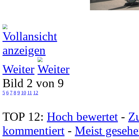
Weiter
Bild 2 von 9
5
6
7
8
9
10
11
12
TOP 12:
Hoch bewertet
-
Z
kommentiert
-
Meist geseh