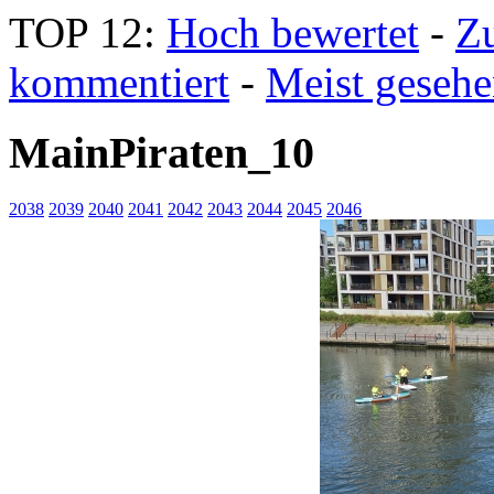
TOP 12:
Hoch bewertet
-
Z
kommentiert
-
Meist geseh
MainPiraten_10
2038
2039
2040
2041
2042
2043
2044
2045
2046