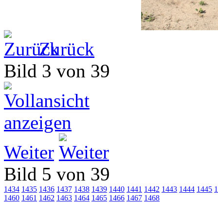
Zurück
Bild 3 von 39
Weiter
Bild 5 von 39
1434
1435
1436
1437
1438
1439
1440
1441
1442
1443
1444
1445
1
1460
1461
1462
1463
1464
1465
1466
1467
1468