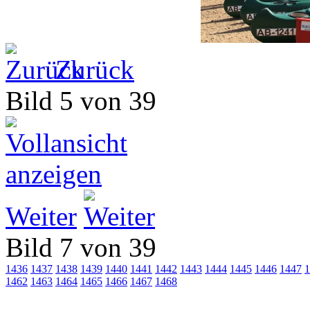
Zurück
Bild 5 von 39
Weiter
Bild 7 von 39
1436
1437
1438
1439
1440
1441
1442
1443
1444
1445
1446
1447
1
1462
1463
1464
1465
1466
1467
1468