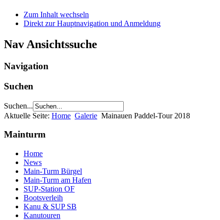
Zum Inhalt wechseln
Direkt zur Hauptnavigation und Anmeldung
Nav Ansichtssuche
Navigation
Suchen
Suchen...
Aktuelle Seite:
Home
Galerie
Mainauen Paddel-Tour 2018
Mainturm
Home
News
Main-Turm Bürgel
Main-Turm am Hafen
SUP-Station OF
Bootsverleih
Kanu & SUP SB
Kanutouren