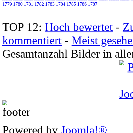
1779
1780
1781
1782
1783
1784
1785
1786
1787
TOP 12:
Hoch bewertet
-
Z
kommentiert
-
Meist geseh
Gesamtanzahl Bilder in all
Powered by
Joomla!®