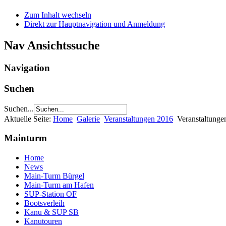
Zum Inhalt wechseln
Direkt zur Hauptnavigation und Anmeldung
Nav Ansichtssuche
Navigation
Suchen
Suchen...
Aktuelle Seite:
Home
Galerie
Veranstaltungen 2016
Veranstaltung
Mainturm
Home
News
Main-Turm Bürgel
Main-Turm am Hafen
SUP-Station OF
Bootsverleih
Kanu & SUP SB
Kanutouren