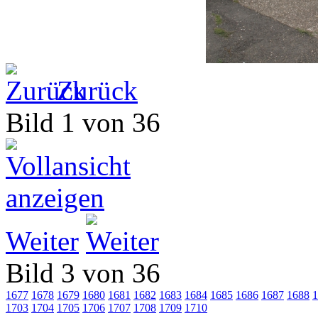
Zurück
Bild 1 von 36
Weiter
Bild 3 von 36
1677
1678
1679
1680
1681
1682
1683
1684
1685
1686
1687
1688
1
1703
1704
1705
1706
1707
1708
1709
1710