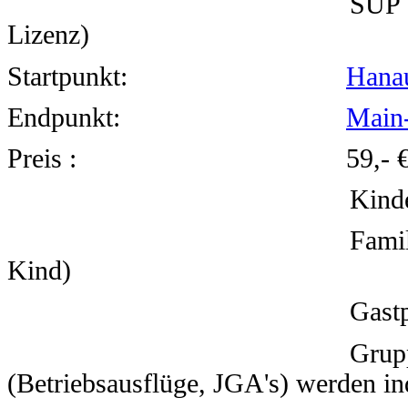
SUP (sehr Fortgesch
Lizenz)
Startpunkt:
Hana
Endpunkt:
Main
Preis : 59,- € pro
Kinder bis 15 Ja
Famil
Kind)
Gastpaddler (mit eig
Gruppenpre
(Betriebsausflüge, JGA's) werden in