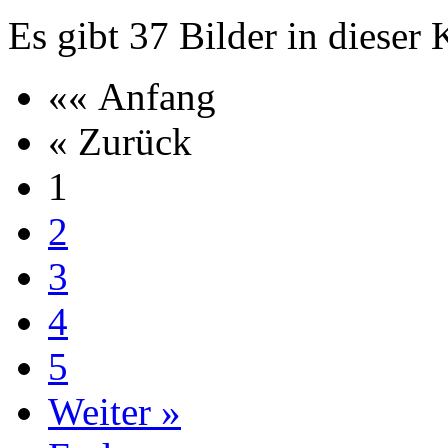
Es gibt 37 Bilder in dieser 
«« Anfang
« Zurück
1
2
3
4
5
Weiter »