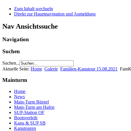
Zum Inhalt wechseln
Direkt zur Hauptnavigation und Anmeldung
Nav Ansichtssuche
Navigation
Suchen
Suchen...
Aktuelle Seite:
Home
Galerie
Familien-Kanutour 15.08.2021
FamK
Mainturm
Home
News
Main-Turm Bürgel
Main-Turm am Hafen
SUP-Station OF
Bootsverleih
Kanu & SUP SB
Kanutouren