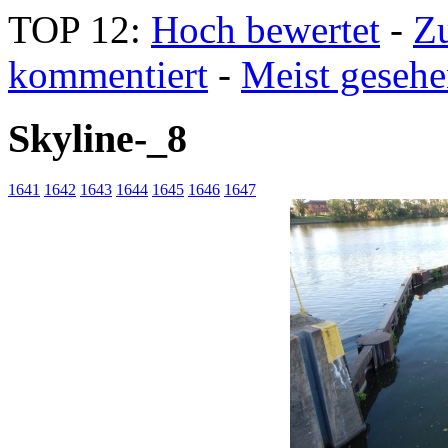
TOP 12:
Hoch bewertet
-
Z
kommentiert
-
Meist geseh
Skyline-_8
1641
1642
1643
1644
1645
1646
1647