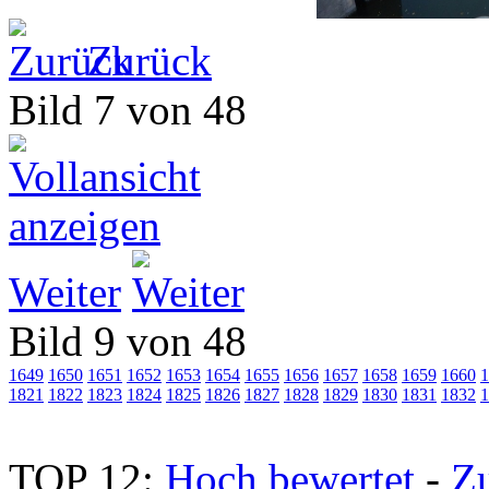
Zurück
Bild 7 von 48
Weiter
Bild 9 von 48
1649
1650
1651
1652
1653
1654
1655
1656
1657
1658
1659
1660
1
1821
1822
1823
1824
1825
1826
1827
1828
1829
1830
1831
1832
1
TOP 12:
Hoch bewertet
-
Z