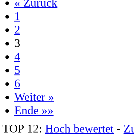
« Zurück
1
2
3
4
5
6
Weiter »
Ende »»
TOP 12:
Hoch bewertet
-
Z