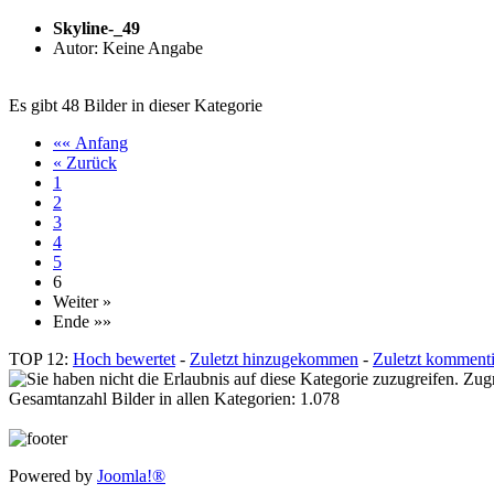
Skyline-_49
Autor: Keine Angabe
Es gibt 48 Bilder in dieser Kategorie
«« Anfang
« Zurück
1
2
3
4
5
6
Weiter »
Ende »»
TOP 12:
Hoch bewertet
-
Zuletzt hinzugekommen
-
Zuletzt kommenti
Zugr
Gesamtanzahl Bilder in allen Kategorien: 1.078
Powered by
Joomla!®