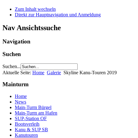
Zum Inhalt wechseln
Direkt zur Hauptnavigation und Anmeldung
Nav Ansichtssuche
Navigation
Suchen
Suchen...
Aktuelle Seite:
Home
Galerie
Skyline Kanu-Touren 2019
Mainturm
Home
News
Main-Turm Bürgel
Main-Turm am Hafen
SUP-Station OF
Bootsverleih
Kanu & SUP SB
Kanutouren