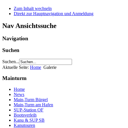
Zum Inhalt wechseln
Direkt zur Hauptnavigation und Anmeldung
Nav Ansichtssuche
Navigation
Suchen
Suchen...
Aktuelle Seite:
Home
Galerie
Mainturm
Home
News
Main-Turm Bürgel
Main-Turm am Hafen
SUP-Station OF
Bootsverleih
Kanu & SUP SB
Kanutouren