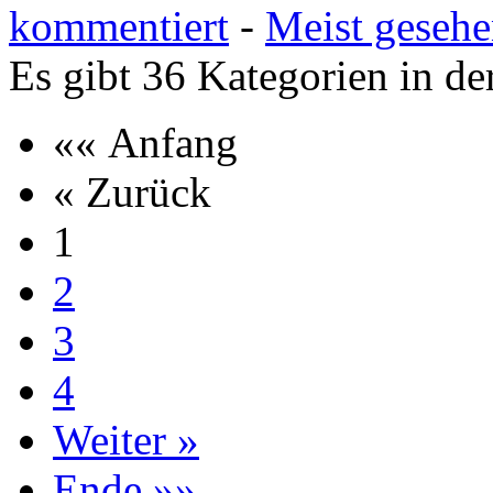
kommentiert
-
Meist geseh
Es gibt 36 Kategorien in de
«« Anfang
« Zurück
1
2
3
4
Weiter »
Ende »»